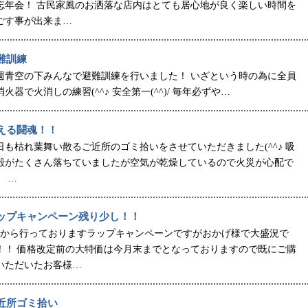
忘年会！ 古民家風のお洒落な店内はとても居心地が良く楽しい時間を
ごす事が出来ま…
難訓練
週青空の下みんなで避難訓練を行いました！ いざという時の為に全員
消火器で火消しの練習(^^♪ 安全第一(^^)/ 毎年必ずや…
える闘魂！！
日も枯れ葉舞い散るご近所のゴミ拾いをさせていただきました(^^♪ 吸
殻がたくさん落ちていましたが空気が乾燥しているので火災が心配で
。 …
ップキャンペーン残り少し！！
月から行っておりますラップキャンペーンですがおかげ様で大盛況で
！！ 価格改定前の大特価は今月末までとなっておりますので既にご購
いただいたお客様…
近所ゴミ拾い