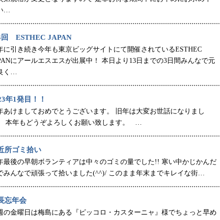
い…
回 ESTHEC JAPAN
年に引き続き今年も東京ビッグサイトにて開催されているESTHEC
APANにアールエスエスが出展中！ 本日より13日までの3日間みんなで元
良く…
023年1発目！！
年あけましておめでとうございます。 旧年は大変お世話になりまし
。 本年もどうぞよろしくお願い致します。 …
近所ゴミ拾い
年最後の早朝ボランティアは中々のゴミの量でした!! 寒い中かじかんだ
でみんなで頑張って拾いました(^^)/ このまま年末までキレイな街…
長忘年会
週の金曜日は梅島にある『ピッコロ・カスターニャ』様でちょっと早め