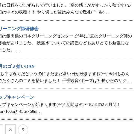
月は日程を少しずらして行いました。 空の感じががすっかり秋ですね♪
日は中々の収穫！！ やり切った後はみんなで敬礼(｀･&o…
リーニング師研修会
日は飯田橋の日本クリーニングセンターで3年に1度のクリーニング師の
修会がありました。 洗濯水についての講義などもありとても勉強にな
ました。 …
月のゴミ拾いDAY
月も半ば近くだというのにまだまだ暑い日が続きますね(^^; 今回もみん
でたくさんのゴミを拾いました！ 千手観音?ポーズは社長からのリク…
ップキャンペーン
ップキャンペーンが始まります(^^)/ 期間は9/1～10/31の2ヵ月間！
cm×100mと45㎝×50m…
8
9